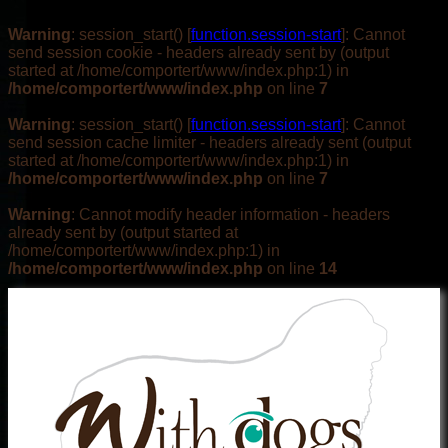
Warning
: session_start() [
function.session-start
]: Cannot
send session cookie - headers already sent by (output
started at /home/comportert/www/index.php:1) in
/home/comportert/www/index.php
on line
7
Warning
: session_start() [
function.session-start
]: Cannot
send session cache limiter - headers already sent (output
started at /home/comportert/www/index.php:1) in
/home/comportert/www/index.php
on line
7
Warning
: Cannot modify header information - headers
already sent by (output started at
/home/comportert/www/index.php:1) in
/home/comportert/www/index.php
on line
14