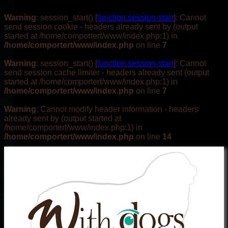
Warning
: session_start() [
function.session-start
]: Cannot
send session cookie - headers already sent by (output
started at /home/comportert/www/index.php:1) in
/home/comportert/www/index.php
on line
7
Warning
: session_start() [
function.session-start
]: Cannot
send session cache limiter - headers already sent (output
started at /home/comportert/www/index.php:1) in
/home/comportert/www/index.php
on line
7
Warning
: Cannot modify header information - headers
already sent by (output started at
/home/comportert/www/index.php:1) in
/home/comportert/www/index.php
on line
14